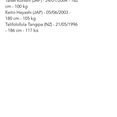
Taisei Konishi (JAP) - 24/01/2004 - 182
cm - 100 kg
Keito Hayashi (JAP) - 05/06/2003 -
180 cm - 105 kg
Talifolofola Tangipa (NZ) - 21/05/1996
- 186 cm - 117 kg
1/2 de mêlées
Reijiro Usui (JAP) - 06/09/1998 - 168
cm - 65 kg
Haruhiro Sakahara (JAP) - 27/02/2001
- 163 cm - 73 kg
Tatsuya Kanetsuki (JAP) - 09/08/2001
- 181 cm - 80 kg
Maito Matsuo (JAP) - 02/07/2001 -
172 cm - 75 kg
1/2 d'ouvertures