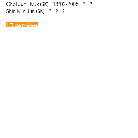
Choi Jun Hyuk (SK) - 18/02/2005 - ? - ?
Shin Min Jun (SK) - ? - ? - ?
1/2 de mêlées
Jeong Jae Min (SK) - 21/10/2005 - ? -
?
Kim Byung Hee (SK) - ? - ? - ?
1/2 d'ouvertures
Kim Ji Hwan (SK) - 21/09/2004 - ? - ?
Centres
Sim Hyun Suk (SK) - 26/08/2005 - ? - ?
Byun Yu Gwan (SK) - 31/07/2006 - ? - ?
Jeon Hae Chan (SK) - ? - ? - ?