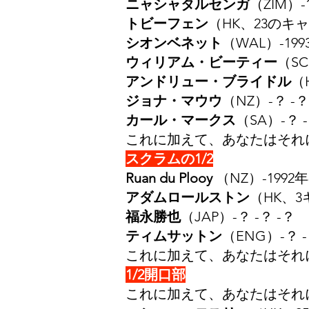
ニャシャタルセンガ
（ZIM）-1
トビーフェン
（HK、23のキャッ
シオンベネット
（WAL）-1993
ウィリアム・ビーティー
（SC
アンドリュー・ブライドル
（
ジョナ・マウウ
（NZ）-？ -？
カール・マークス
（SA）-？ -
これに加えて、あなたはそれ
スクラムの1/2
Ruan du Plooy
（NZ）-1992年8
アダムロールストン
（HK、3
福永勝也
（JAP）-？ -？ -？
ティムサットン
（ENG）-？ -
これに加えて、あなたはそれ
1/2開口部
これに加えて、あなたはそれ