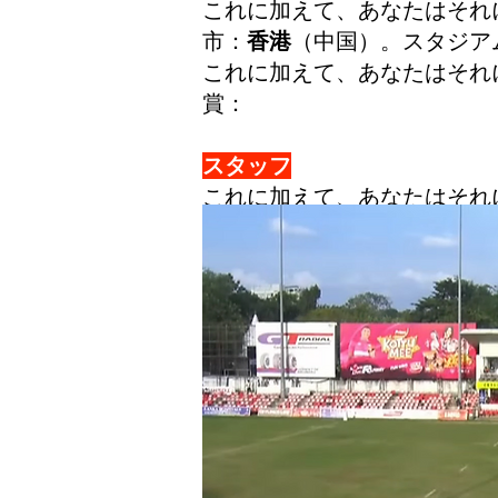
これに加えて、あなたはそれ
市：
香港
（中国）。スタジア
これに加えて、あなたはそれ
賞：
スタッフ
これに加えて、あなたはそれ
マークファティアロファ
（S
これに加えて、あなたはそれに
柱
ベンジャミンヒギンズ
（HK、2
タウコロアマタンギ
（HK、1キ
グラントケンプ
（HK、5キャップ
ロリー・ヤング
（ENG）-？ -
これに加えて、あなたはそれ
フッカー